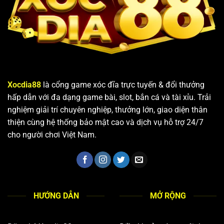
Xocdia88
là cổng game xóc đĩa trực tuyến & đổi thưởng
hấp dẫn với đa dạng game bài, slot, bắn cá và tài xỉu. Trải
nghiệm giải trí chuyên nghiệp, thưởng lớn, giao diện thân
thiện cùng hệ thống bảo mật cao và dịch vụ hỗ trợ 24/7
cho người chơi Việt Nam.
HƯỚNG DẪN
MỞ RỘNG