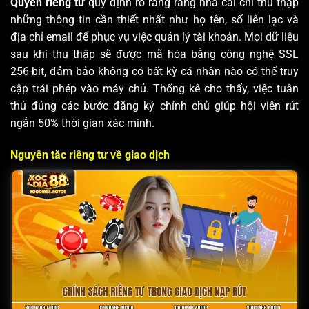
Quyền riêng tư
quy định rõ ràng rằng nhà cái chỉ thu thập
những thông tin cần thiết nhất như họ tên, số liên lạc và
địa chỉ email để phục vụ việc quản lý tài khoản. Mọi dữ liệu
sau khi thu thập sẽ được mã hóa bằng công nghệ SSL
256-bit, đảm bảo không có bất kỳ cá nhân nào có thể truy
cập trái phép vào máy chủ. Thống kê cho thấy, việc tuân
thủ đúng các bước đăng ký chính chủ giúp hội viên rút
ngắn 50% thời gian xác minh.
Nguyên tắc riêng tư về giao dịch