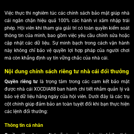
Việc thực thi nghiêm túc các chính sách bảo mật giúp nhà
cái ngăn chặn hiệu quả 100% các hành vi xâm nhập trái
phép. Hội viên khi tham gia giải trí có toàn quyền kiểm soát
thông tin của mình, bao gồm việc yêu cầu chỉnh sửa hoặc
cập nhật các dữ liệu. Sự minh bạch trong cách vận hành
này không chỉ bảo vệ quyền lợi hợp pháp của người chơi
mà còn khẳng định uy tín vững chắc của nhà cái.
Nội dung chính sách riêng tư nhà cái đổi thưởng
Quyền riêng tư
là trọng tâm trong các cam kết bảo mật
được nhà cái XOCDIA88 ban hành chi tiết nhằm quản lý và
bảo vệ dữ liệu hằng ngày của hội viên. Dưới đây là các trụ
cột chính giúp đảm bảo an toàn tuyệt đối khi bạn thực hiện
các lệnh đổi thưởng:
Thông tin cá nhân