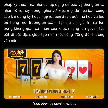
pháp kỹ thuật mà nhà cái áp dụng để bảo vệ thông tin cá
nhân. Điều này đồng nghĩa với việc mọi dữ liệu bạn cung
cấp khi đăng ký hoặc nạp rút tiền đều được mã hóa và lưu
trữ trong môi trường an toàn. Tại địa chỉ giải trí, sự tôn
trọng không gian cá nhân của khách hàng là nguyên tắc
bất di bất dịch, giúp tạo nên một cộng đồng đổi thưởng
văn minh.
Tổng quan về quyền riêng tư