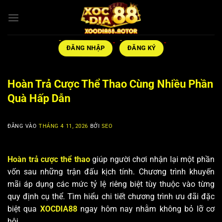
Bỏ
qua
nội
dung
ĐĂNG NHẬP
ĐĂNG KÝ
Hoàn Trả Cược Thể Thao Cùng Nhiều Phần
Quà Hấp Dẫn
ĐĂNG VÀO
THÁNG 4 11, 2026
BỞI
SEO
Hoàn trả cược thể thao
giúp người chơi nhận lại một phần
vốn sau những trận đấu kịch tính. Chương trình khuyến
mãi áp dụng các mức tỷ lệ riêng biệt tùy thuộc vào từng
quy định cụ thể. Tìm hiểu chi tiết chương trình ưu đãi đặc
biệt qua
XOCDIA88
ngay hôm nay nhằm không bỏ lỡ cơ
hội.