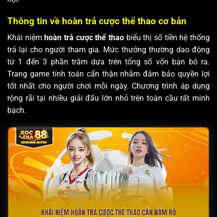
Thông tin về hoàn trả cược thể thao cơ bản
Khái niệm
hoàn trả cược thể thao
biểu thị số tiền hệ thống
trả lại cho người tham gia. Mức thưởng thường dao động
từ 1 đến 3 phần trăm dựa trên tổng số vốn bạn bỏ ra.
Trang game tính toán cẩn thận nhằm đảm bảo quyền lợi
tốt nhất cho người chơi mỗi ngày. Chương trình áp dụng
rộng rãi tại nhiều giải đấu lớn nhỏ trên toàn cầu rất minh
bạch.