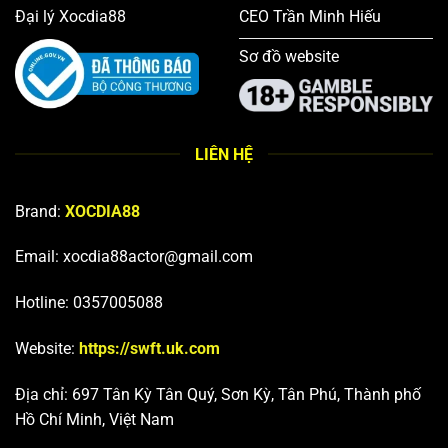
Đại lý Xocdia88
CEO Trần Minh Hiếu
Sơ đồ website
LIÊN HỆ
Brand:
XOCDIA88
Email:
xocdia88actor@gmail.com
Hotline:
0357005088
Website:
https://swft.uk.com
Địa chỉ:
697 Tân Kỳ Tân Quý, Sơn Kỳ, Tân Phú, Thành phố
Hồ Chí Minh, Việt Nam