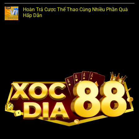
Hoàn Trả Cược Thể Thao Cùng Nhiều Phần Quà
Hấp Dẫn