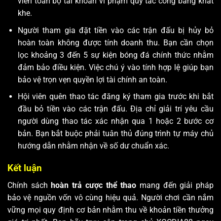
viễn toàn bộ tài khoản vi phạm quy tắc công bằng khắt
khe.
Người tham gia đặt tiền vào các trận đấu bị hủy bỏ
hoàn toàn không được tính doanh thu. Bạn cần chọn
lọc khoảng 3 đến 5 sự kiện bóng đá chính thức nhằm
đảm bảo điều kiện. Việc chú ý vào tính hợp lệ giúp bạn
bảo vệ trọn vẹn quyền lợi tài chính an toàn.
Hội viên quên thao tác đăng ký tham gia trước khi bắt
đầu bỏ tiền vào các trận đấu. Địa chỉ giải trí yêu cầu
người dùng thao tác xác nhận qua 1 hoặc 2 bước cơ
bản. Bạn bắt buộc phải tuân thủ đúng trình tự máy chủ
hướng dẫn nhằm nhận về số dư chuẩn xác.
Kết luận
Chính sách
hoàn trả cược thể thao
mang đến giải pháp
bảo vệ nguồn vốn vô cùng hiệu quả. Người chơi cần nắm
vững mọi quy định cơ bản nhằm thu về khoản tiền thưởng