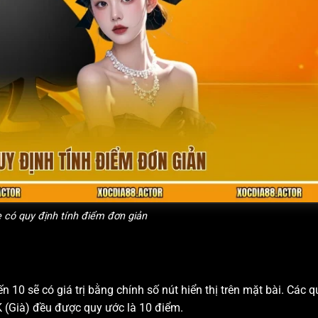
có quy định tính điểm đơn giản
n 10 sẽ có giá trị bằng chính số nút hiển thị trên mặt bài. Các 
K (Già) đều được quy ước là 10 điểm.