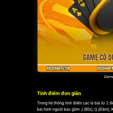
Game 
Tính điểm đơn giản
Trong hệ thống tính điểm các lá bài từ 2 đế
bài hình người bao gồm J (Bồi), Q (Đầm), 