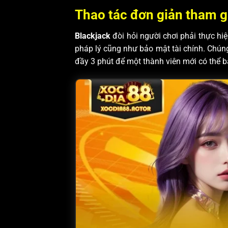
Thao tác đơn giản tham g
Blackjack
đòi hỏi người chơi phải thực hi
pháp lý cũng như bảo mật tài chính. Chúng
đầy 3 phút để một thành viên mới có thể b