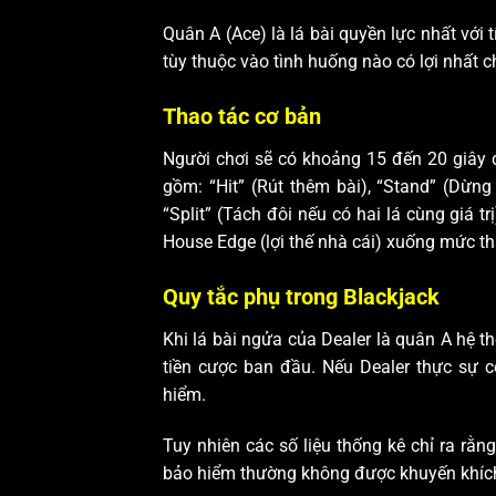
Quân A (Ace) là lá bài quyền lực nhất với 
tùy thuộc vào tình huống nào có lợi nhất 
Thao tác cơ bản
Người chơi sẽ có khoảng 15 đến 20 giây đ
gồm: “Hit” (Rút thêm bài), “Stand” (Dừng
“Split” (Tách đôi nếu có hai lá cùng giá t
House Edge (lợi thế nhà cái) xuống mức th
Quy tắc phụ trong Blackjack
Khi lá bài ngửa của Dealer là quân A hệ 
tiền cược ban đầu. Nếu Dealer thực sự 
hiểm.
Tuy nhiên các số liệu thống kê chỉ ra rằn
bảo hiểm thường không được khuyến khích 