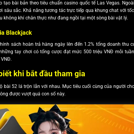
 tạo bài bản theo tiêu chuẩn casino quốc tế Las Vegas. Ngoà
ơi sâu sắc. Khả năng tương tác trực tiếp qua khung chat với tố
ầu không khí chân thực như đang ngồi tại một sòng bài vật lý.
ia Blackjack
chính sách hoàn trả hàng ngày lên đến 1.2% tổng doanh thu 
 những tay chơi có tổng cược đạt mức 500 triệu VNĐ mỗi tuầ
u VNĐ.
iết khi bắt đầu tham gia
ộ bài 52 lá trộn lẫn với nhau. Mục tiêu cuối cùng của người chơ
ông được vượt quá con số này.