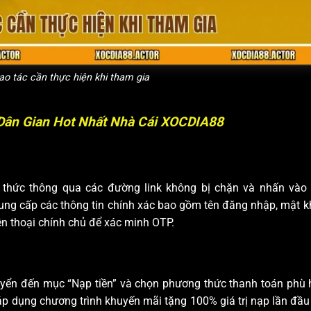
ao tác cần thực hiện khi tham gia
Dân Gian Hot Nhất Nhà Cái XOCDIA88
h thức thông qua các đường link không bị chặn và nhấn vào
ung cấp các thông tin chính xác bao gồm tên đăng nhập, mật 
điện thoại chính chủ để xác minh OTP.
uyển đến mục “Nạp tiền” và chọn phương thức thanh toán phù
áp dụng chương trình khuyến mãi tặng 100% giá trị nạp lần đầu