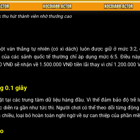
k thu hút thành viên nhờ thưởng cao
t ván thắng tự nhiên (có xì dách) luôn được giữ ở mức 3:2,
của các sảnh quốc tế thường chỉ áp dụng mức 6:5. Điều này
0 VNĐ sẽ nhận về 1.500.000 VNĐ tiền lãi thay vì chỉ 1.200.000
g 0.1 giây
tại các trung tâm dữ liệu hàng đầu. Vì thế đảm bảo độ trễ 
diễn ra gần như tức thì. Người chơi có thể theo dõi từng động
a chiều, loại bỏ hoàn toàn nghi ngờ về sự can thiệp của phần m
éo