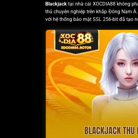
Blackjack
tại nhà cái XOCDIA88 không ph
thủ chuyên nghiệp trên khắp Đông Nam Á. 
với hệ thống bảo mật SSL 256-bit đã tạo 