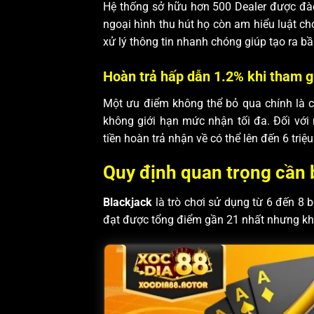
Hệ thống sở hữu hơn 500 Dealer được đào
ngoại hình thu hút họ còn am hiểu luật ch
xử lý thông tin nhanh chóng giúp tạo ra b
Hoàn trả hấp dẫn 1.2% khi tham g
Một ưu điểm không thể bỏ qua chính là 
không giới hạn mức nhận tối đa. Đối với
tiền hoàn trả nhận về có thể lên đến 6 triệ
Quy định quan trọng cần b
Blackjack
là trò chơi sử dụng từ 6 đến 8 b
đạt được tổng điểm gần 21 nhất nhưng kh